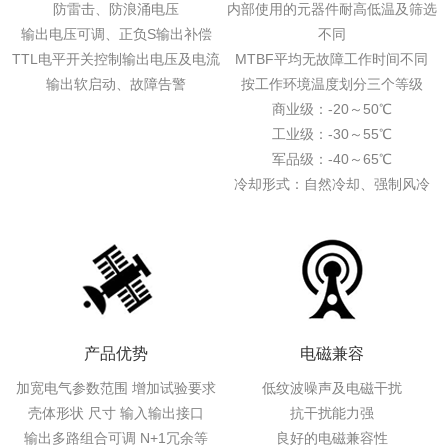
防雷击、防浪涌电压
内部使用的元器件耐高低温及筛选
输出电压可调、正负S输出补偿
不同
TTL电平开关控制输出电压及电流
MTBF平均无故障工作时间不同
输出软启动、故障告警
按工作环境温度划分三个等级
商业级：-20～50℃
工业级：-30～55℃
军品级：-40～65℃
冷却形式：自然冷却、强制风冷
产品优势
电磁兼容
加宽电气参数范围 增加试验要求
低纹波噪声及电磁干扰
壳体形状 尺寸 输入输出接口
抗干扰能力强
输出多路组合可调 N+1冗余等
良好的电磁兼容性