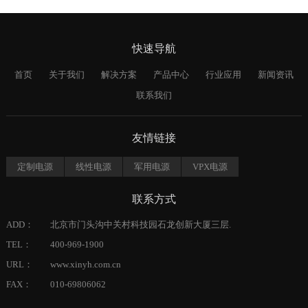
快速导航
首页
关于我们
解决方案
产品中心
行业应用
新闻资讯
联系我们
友情链接
定制电源
线性电源
军用电源
VPX电源
联系方式
ADD：
北京市门头沟中关村科技园石龙创新大厦三层.
TEL：
400-969-1900
URL：
www.xinyh.com.cn
FAX：
010-69806062