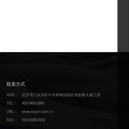
联系方式
ADD：
北京市门头沟区中关村科技园石龙创新大厦三层
TEL：
400-969-1900
URL：
www.xinyh.com.cn
FAX：
010-69802832