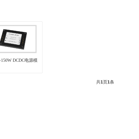
W-150W DCDC电源模
共
1
页
1
条