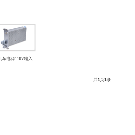
机车电源110V输入
共
1
页
1
条