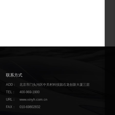
联系方式
ADD：
北京市门头沟区中关村科技园石龙创新大厦三层
TEL：
400-969-1900
URL：
www.xinyh.com.cn
FAX：
010-69802832