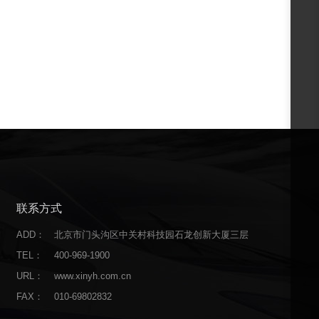
联系方式
ADD：
北京市门头沟区中关村科技园石龙创新大厦三层
TEL：
400-969-1900
URL：
www.xinyh.com.cn
FAX：
010-69802832