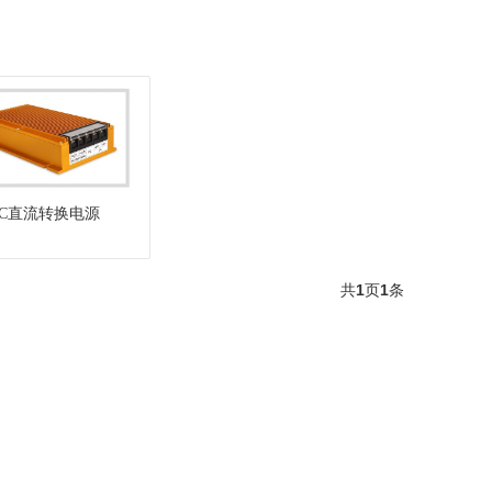
DC直流转换电源
共
1
页
1
条