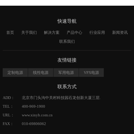
快速导航
首页
关于我们
解决方案
产品中心
行业应用
新闻资讯
联系我们
友情链接
定制电源
线性电源
军用电源
VPX电源
联系方式
ADD：
北京市门头沟中关村科技园石龙创新大厦三层.
TEL：
400-969-1900
URL：
www.xinyh.com.cn
FAX：
010-69806062