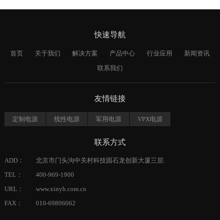
快速导航
首页
关于我们
解决方案
产品中心
行业应用
新闻资讯
联系我们
友情链接
定制电源
线性电源
军用电源
VPX电源
联系方式
ADD：
北京市门头沟中关村科技园石龙创新大厦三层.
TEL：
400-969-1900
URL：
www.xinyh.com.cn
FAX：
010-69806062