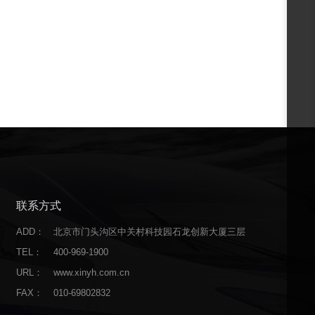
联系方式
ADD：
北京市门头沟区中关村科技园石龙创新大厦三层
TEL：
400-969-1900
URL：
www.xinyh.com.cn
FAX：
010-69802832