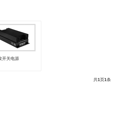
纹开关电源
共
1
页
1
条