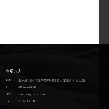
联系方式
ADD：
北京市门头沟区中关村科技园石龙创新大厦三层
TEL：
400-969-1900
URL：
www.xinyh.com.cn
FAX：
010-69802832