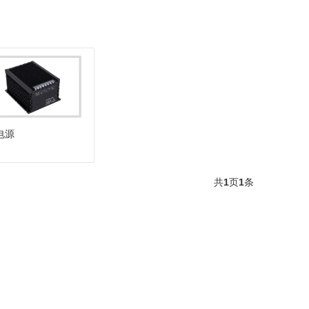
电源
共
1
页
1
条