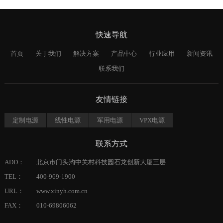
快速导航
首页
关于我们
解决方案
产品中心
行业应用
新闻资讯
联系我们
友情链接
定制电源
线性电源
军用电源
VPX电源
联系方式
ADD：
北京市门头沟中关村科技园石龙创新大厦三层.
TEL：
400-969-1900
URL：
www.xinyh.com.cn
FAX：
010-69806062