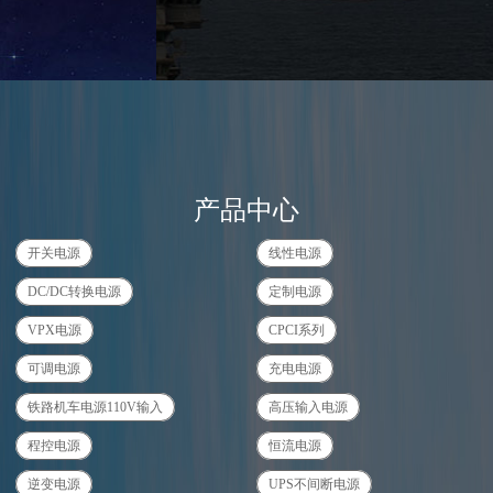
产品中心
开关电源
线性电源
DC/DC转换电源
定制电源
VPX电源
CPCI系列
可调电源
充电电源
铁路机车电源110V输入
高压输入电源
程控电源
恒流电源
逆变电源
UPS不间断电源